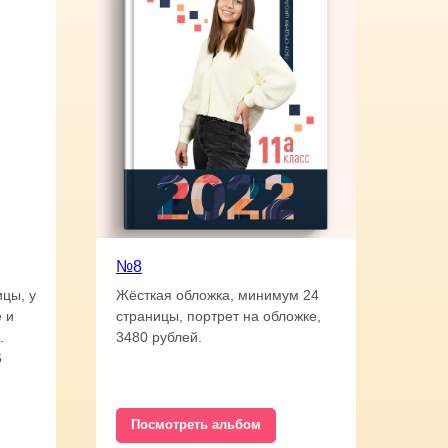
№8
ицы, у
Жёсткая обложка, минимум 24
 и
страницы, портрет на обложке,
.
3480 рублей.
6
Посмотреть альбом